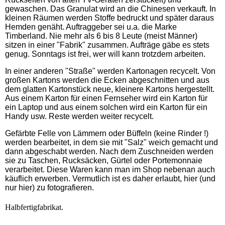
gewaschen. Das Granulat wird an die Chinesen verkauft. In
kleinen Räumen werden Stoffe bedruckt und später daraus
Hemden genäht. Auftraggeber sei u.a. die Marke
Timberland. Nie mehr als 6 bis 8 Leute (meist Männer)
sitzen in einer "Fabrik" zusammen. Aufträge gäbe es stets
genug. Sonntags ist frei, wer will kann trotzdem arbeiten.
In einer anderen "Straße" werden Kartonagen recycelt. Von
großen Kartons werden die Ecken abgeschnitten und aus
dem glatten Kartonstück neue, kleinere Kartons hergestellt.
Aus einem Karton für einen Fernseher wird ein Karton für
ein Laptop und aus einem solchen wird ein Karton für ein
Handy usw. Reste werden weiter recycelt.
Gefärbte Felle von Lämmern oder Büffeln (keine Rinder !)
werden bearbeitet, in dem sie mit "Salz" weich gemacht und
dann abgeschabt werden. Nach dem Zuschneiden werden
sie zu Taschen, Rucksäcken, Gürtel oder Portemonnaie
verarbeitet. Diese Waren kann man im Shop nebenan auch
käuflich erwerben. Vermutlich ist es daher erlaubt, hier (und
nur hier) zu fotografieren.
Halbfertigfabrikat.