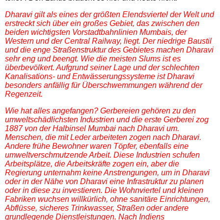
Dharavi gilt als eines der größten Elendsviertel der Welt und
erstreckt sich über ein großes Gebiet, das zwischen den
beiden wichtigsten Vorstadtbahnlinien Mumbais, der
Western und der Central Railway, liegt. Der niedrige Baustil
und die enge Straßenstruktur des Gebietes machen Dharavi
sehr eng und beengt. Wie die meisten Slums ist es
überbevölkert. Aufgrund seiner Lage und der schlechten
Kanalisations- und Entwässerungssysteme ist Dharavi
besonders anfällig für Überschwemmungen während der
Regenzeit.
Wie hat alles angefangen? Gerbereien gehören zu den
umweltschädlichsten Industrien und die erste Gerberei zog
1887 von der Halbinsel Mumbai nach Dharavi um.
Menschen, die mit Leder arbeiteten zogen nach Dharavi.
Andere frühe Bewohner waren Töpfer, ebenfalls eine
umweltverschmutzende Arbeit. Diese Industrien schufen
Arbeitsplätze, die Arbeitskräfte zogen ein, aber die
Regierung unternahm keine Anstrengungen, um in Dharavi
oder in der Nähe von Dharavi eine Infrastruktur zu planen
oder in diese zu investieren. Die Wohnviertel und kleinen
Fabriken wuchsen willkürlich, ohne sanitäre Einrichtungen,
Abflüsse, sicheres Trinkwasser, Straßen oder andere
grundlegende Dienstleistungen. Nach Indiens