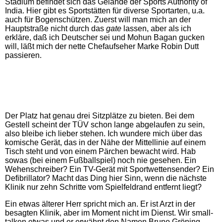
Stadium befindet sich das Gelände der Sports Authority of
India. Hier gibt es Sportstätten für diverse Sportarten, u.a.
auch für Bogenschützen. Zuerst will man mich an der
Hauptstraße nicht durch das
gate
lassen, aber als ich
erkläre, daß ich Deutscher sei und Mohun Bagan gucken
will, läßt mich der nette Chefaufseher Marke Robin Dutt
passieren.
Der Platz hat genau drei Sitzplätze zu bieten. Bei dem
Gestell scheint der TÜV schon lange abgelaufen zu sein,
also bleibe ich lieber stehen. Ich wundere mich über das
komische Gerät, das in der Nähe der Mittellinie auf einem
Tisch steht und von einem Pärchen bewacht wird. Hab
sowas (bei einem Fußballspiel) noch nie gesehen. Ein
Wehenschreiber? Ein TV-Gerät mit Sportwettensender?
Ein
Defibrillator? Macht das Ding hier Sinn, wenn die nächste
Klinik nur zehn Schritte vom Spielfeldrand entfernt liegt?
Ein etwas älterer Herr spricht mich an. Er ist Arzt in der
besagten Klinik, aber im Moment nicht im Dienst. Wir small-
talken etwas und er erwähnt den Namen Bruno Gröning.