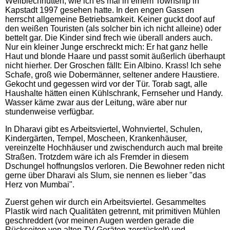
Wellblechhütten, wie ich es mal in einem Township in
Kapstadt 1997 gesehen hatte. In den engen Gassen
herrscht allgemeine Betriebsamkeit. Keiner guckt doof auf
den weißen Touristen (als solcher bin ich nicht alleine) oder
bettelt gar. Die Kinder sind frech wie überall anders auch.
Nur ein kleiner Junge erschreckt mich: Er hat ganz helle
Haut und blonde Haare und passt somit äußerlich überhaupt
nicht hierher. Der Groschen fällt: Ein Albino. Krass! Ich sehe
Schafe, groß wie Dobermänner, seltener andere Haustiere.
Gekocht und gegessen wird vor der Tür. Torab sagt, alle
Haushalte hätten einen Kühlschrank, Fernseher und Handy.
Wasser käme zwar aus der Leitung, wäre aber nur
stundenweise verfügbar.
In Dharavi gibt es Arbeitsviertel, Wohnviertel, Schulen,
Kindergärten, Tempel, Moscheen, Krankenhäuser,
vereinzelte Hochhäuser und zwischendurch auch mal breite
Straßen. Trotzdem wäre ich als Fremder in diesem
Dschungel hoffnungslos verloren. Die Bewohner reden nicht
gerne über Dharavi als Slum, sie nennen es lieber "das
Herz von Mumbai".
Zuerst gehen wir durch ein Arbeitsviertel. Gesammeltes
Plastik wird nach Qualitäten getrennt, mit primitiven Mühlen
geschreddert (vor meinen Augen werden gerade die
Rückseiten von alten TV-Geräten zerstückelt) und