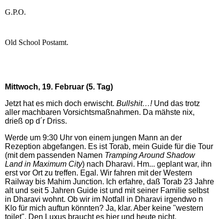
G.P.O.
Old School Postamt.
Mittwoch, 19. Februar (5. Tag)
Jetzt hat es mich doch erwischt.
Bullshit…!
Und das trotz
aller machbaren Vorsichtsmaßnahmen. Da mähste nix,
drieß op d´r Driss.
Werde um 9:30 Uhr von einem jungen Mann an der
Rezeption abgefangen. Es ist Torab, mein Guide für die Tour
(mit dem passenden Namen
Tramping Around Shadow
Land in Maximum City
) nach Dharavi. Hm... geplant war, ihn
erst vor Ort zu treffen. Egal. Wir fahren mit der Western
Railway bis Mahim Junction. Ich erfahre, daß Torab 23 Jahre
alt und seit 5 Jahren Guide ist und mit seiner Familie selbst
in Dharavi wohnt. Ob wir im Notfall in Dharavi irgendwo n
Klo für mich auftun könnten? Ja, klar. Aber keine "western
toilet". Den Luxus braucht es hier und heute nicht.