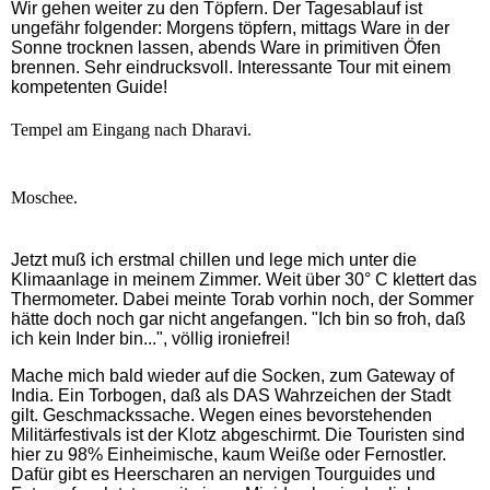
Wir gehen weiter zu den Töpfern. Der Tagesablauf ist
ungefähr folgender: Morgens töpfern, mittags Ware in der
Sonne trocknen lassen, abends Ware in primitiven Öfen
brennen. Sehr eindrucksvoll. Interessante Tour mit einem
kompetenten Guide!
Tempel am Eingang nach Dharavi.
Moschee.
Jetzt muß ich erstmal chillen und lege mich unter die
Klimaanlage in meinem Zimmer. Weit über 30° C klettert das
Thermometer. Dabei meinte Torab vorhin noch, der Sommer
hätte doch noch gar nicht angefangen. "Ich bin so froh, daß
ich kein Inder bin...", völlig ironiefrei!
Mache mich bald wieder auf die Socken, zum Gateway of
India. Ein Torbogen, daß als DAS Wahrzeichen der Stadt
gilt. Geschmackssache. Wegen eines bevorstehenden
Militärfestivals ist der Klotz abgeschirmt. Die Touristen sind
hier zu 98% Einheimische, kaum Weiße oder Fernostler.
Dafür gibt es Heerscharen an nervigen Tourguides und