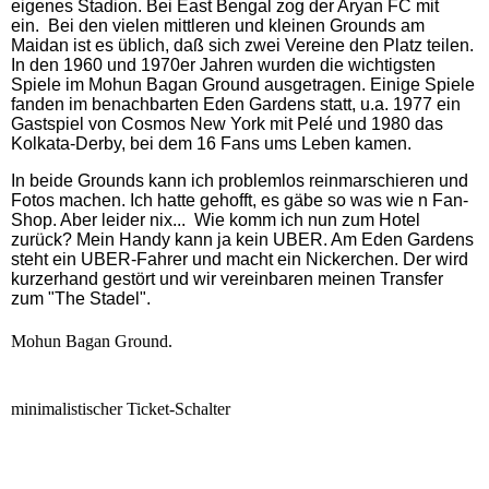
eigenes Stadion. Bei East Bengal zog der Aryan FC mit
ein. Bei den vielen mittleren und kleinen Grounds am
Maidan ist
es üblich, daß sich zwei Vereine den Platz teilen.
In den 1960 und 1970er Jahren wurden die wichtigsten
Spiele im Mohun Bagan Ground ausgetragen.
Einige Spiele
fanden im benachbarten Eden Gardens statt, u.a. 1977 ein
Gastspiel von Cosmos New York mit Pelé und 1980 das
Kolkata-Derby, bei dem 16 Fans ums Leben kamen.
In beide Grounds kann ich problemlos reinmarschieren und
Fotos machen. Ich hatte gehofft, es gäbe so was wie n Fan-
Shop. Aber leider nix... Wie komm ich nun zum Hotel
zurück? Mein Handy kann ja kein UBER. Am Eden Gardens
steht ein UBER-Fahrer und macht ein Nickerchen. Der wird
kurzerhand gestört und wir vereinbaren meinen Transfer
zum "The Stadel".
Mohun Bagan Ground.
minimalistischer Ticket-Schalter