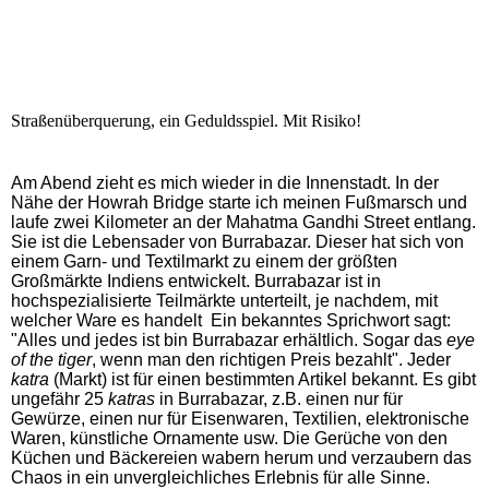
Straßenüberquerung, ein Geduldsspiel. Mit Risiko!
Am Abend zieht es mich wieder in die Innenstadt. In der
Nähe der Howrah Bridge starte ich meinen Fußmarsch und
laufe zwei Kilometer an der Mahatma Gandhi Street entlang.
Sie ist die Lebensader von Burrabazar. Dieser hat sich von
einem Garn- und Textilmarkt zu einem der größten
Großmärkte Indiens entwickelt. Burrabazar ist in
hochspezialisierte Teilmärkte unterteilt, je nachdem, mit
welcher Ware es handelt Ein bekanntes Sprichwort sagt:
"Alles und jedes ist bin Burrabazar erhältlich. Sogar das
eye
of the tiger
, wenn man den richtigen Preis bezahlt". Jeder
katra
(Markt) ist für einen bestimmten Artikel bekannt. Es gibt
ungefähr 25
katras
in Burrabazar, z.B. einen nur für
Gewürze, einen nur für Eisenwaren, Textilien, elektronische
Waren, künstliche Ornamente usw. Die Gerüche von den
Küchen und Bäckereien wabern herum und verzaubern das
Chaos in ein unvergleichliches Erlebnis für alle Sinne.