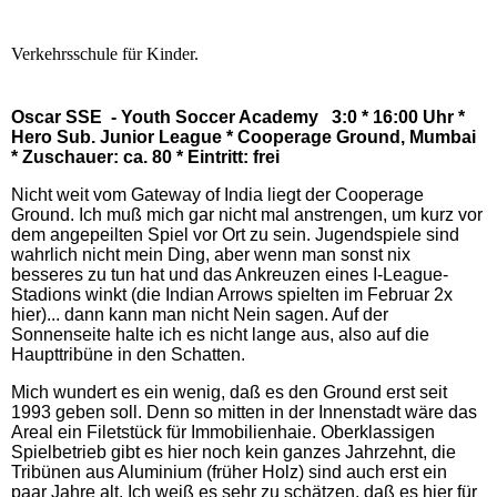
Verkehrsschule für Kinder.
Oscar SSE - Youth Soccer Academy 3:0 * 16:00 Uhr *
Hero Sub. Junior League * Cooperage Ground, Mumbai
* Zuschauer: ca. 80 * Eintritt: frei
Nicht weit vom Gateway of India liegt der Cooperage
Ground. Ich muß mich gar nicht mal anstrengen, um kurz vor
dem angepeilten Spiel vor Ort zu sein. Jugendspiele sind
wahrlich nicht mein Ding, aber wenn man sonst nix
besseres zu tun hat und das Ankreuzen eines I-League-
Stadions winkt (die Indian Arrows spielten im Februar 2x
hier)... dann kann man nicht Nein sagen. Auf der
Sonnenseite halte ich es nicht lange aus, also auf die
Haupttribüne in den Schatten.
Mich wundert es ein wenig, daß es den Ground erst seit
1993 geben soll. Denn so mitten in der Innenstadt wäre das
Areal ein Filetstück für Immobilienhaie. Oberklassigen
Spielbetrieb gibt es hier noch kein ganzes Jahrzehnt, die
Tribünen aus Aluminium (früher Holz) sind auch erst ein
paar Jahre alt.
Ich weiß es sehr zu schätzen, daß es hier für