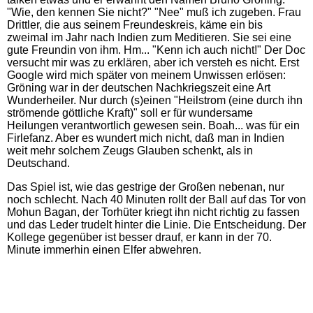
"Wie, den kennen Sie nicht?" "Nee" muß ich zugeben. Frau
Drittler, die aus seinem Freundeskreis, käme ein bis
zweimal im Jahr nach Indien zum Meditieren. Sie sei eine
gute Freundin von ihm. Hm... "Kenn ich auch nicht!" Der Doc
versucht mir was zu erklären, aber ich versteh es nicht. Erst
Google wird mich später von meinem Unwissen erlösen:
Gröning war in der deutschen Nachkriegszeit eine Art
Wunderheiler. Nur durch (s)einen "Heilstrom (eine durch ihn
strömende göttliche Kraft)" soll er für wundersame
Heilungen verantwortlich gewesen sein. Boah... was für ein
Firlefanz. Aber es wundert mich nicht, daß man in Indien
weit mehr solchem Zeugs Glauben schenkt, als in
Deutschand.
Das Spiel ist, wie das gestrige der Großen nebenan, nur
noch schlecht. Nach 40 Minuten rollt der Ball auf das Tor von
Mohun Bagan, der Torhüter kriegt ihn nicht richtig zu fassen
und das Leder trudelt hinter die Linie. Die Entscheidung. Der
Kollege gegenüber ist besser drauf, er kann in der 70.
Minute immerhin einen Elfer abwehren.