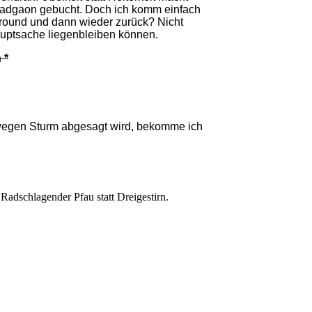
h Madgaon gebucht. Doch ich komm einfach
Ground und dann wieder zurück? Nicht
Hauptsache liegenbleiben können.
 *
wegen Sturm abgesagt wird, bekomme ich
adschlagender Pfau statt Dreigestirn.