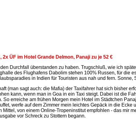
€, 2x ÜF im Hotel Grande Delmon, Panaji zu je 52 €
 den Durchfall überstanden zu haben. Trugschluß, wie ich spätes
lughalle des Flughafens Dabolim stehen 100% Russen, für die e
laubsparadies in Indien für Touristen aus nah und fern. Sonne,
ft (man sagt auch: die Mafia) der Taxifahrer hat sich bisher e
hen kann, wenn man in Goa in ein Taxi steigt. Dabei ist die Fah
. So erreiche am frühen Morgen mein Hotel im Städtchen Pana
ffet, werfe auf dem Zimmer mein leichtes Gepäck in die Ecke un
n Mittel, von einem Online-Tropeninstitut empfohlen - das mir m
ausgabe vor Schreck zu Stottern begann.