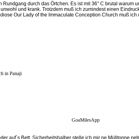
en Rundgang durch das Örtchen. Es ist mit 36° C brutal warum
tal unwohl und krank. Trotzdem muß ich zumindest einen Eindruc
randiose Our Lady of the Immaculate Conception Church muß ic
h in Panaji
GoaMilesApp
er auf´s Bett. Sicherheitshalber stelle ich mir ne Mülltonne neb