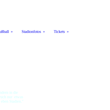
ußball
Stadionfotos
Tickets
ndern in die
pruch nur etwas
 eben Stadien."