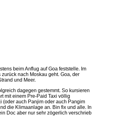
tens beim Anflug auf Goa feststelle. Im
s zurück nach Moskau geht. Goa, der
 Strand und Meer.
rfolgreich dagegen gestemmt. So kursieren
rt mit einem Pre-Paid Taxi völlig
ji (oder auch Panjim oder auch Pangim
d die Klimaanlage an. Bin fix und alle. In
ein Doc aber nur sehr zögerlich verschrieb