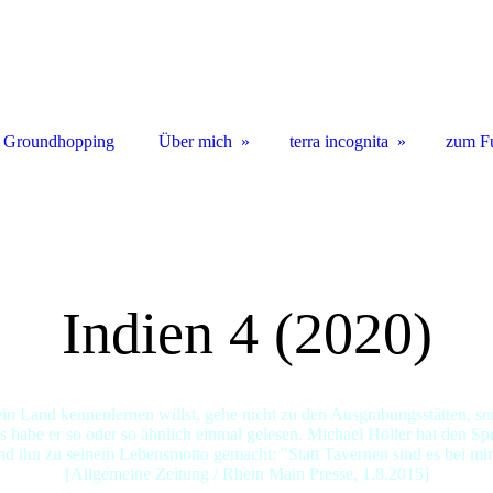
 Groundhopping
Über mich
terra incognita
zum F
Indien 4 (2020)
n Land kennenlernen willst, gehe nicht zu den Ausgrabungsstätten, so
 habe er so oder so ähnlich einmal gelesen. Michael Höller hat den S
d ihn zu seinem Lebensmotto gemacht: "Statt Tavernen sind es bei mir
[Allgemeine Zeitung / Rhein Main Presse, 1.8.2015]