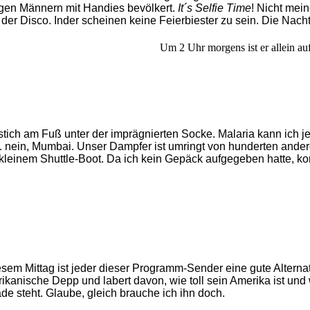
ungen Männern mit Handies bevölkert.
It´s Selfie Time
! Nicht mei
n der Disco. Inder scheinen keine Feierbiester zu sein. Die Nacht
Um 2 Uhr morgens ist er allein au
ch am Fuß unter der imprägnierten Socke. Malaria kann ich jet
. nein, Mumbai. Unser Dampfer ist umringt von hunderten ander
ls kleinem Shuttle-Boot. Da ich kein Gepäck aufgegeben hatte,
esem Mittag ist jeder dieser Programm-Sender eine gute Alternat
anische Depp und labert davon, wie toll sein Amerika ist und wie 
ade steht. Glaube, gleich brauche ich ihn doch.