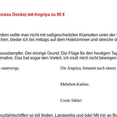
cess Docks) mit Angriya zu 95 €
rdem sollte man nicht mit naßgeschwitzten Klamotten unter der
ichen, bleibe ich bis mittags auf dem Hotelzimmer und streich
xusdampfer. Der einzige Grund: Die Flüge für den heutigen Tag
ternative. Das hat sogar den Vorteil, ich muß mich nicht beweg
t unterwegs.
Die Angriya, benannt nach einem i
Mehrbett-Kabine.
Coole Sikhs!
zfahrtschiffen so toll finden. Langweilig und öde! Mit mir an Bor