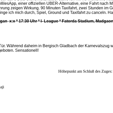
oaMilesApp, einer offiziellen UBER-Alternative, eine Fahrt nac
ahrung zeigen Wirkung. 90 Minuten Taxifahrt, zwei Stunden im 
ringe ich mich durch, Spiel, Ground und Taxifahrt zu canceln. 
an x:x * 17:30 Uhr * I- League * Fatorda Stadium, Madgaon
ür. Während daheim in Bergisch Gladbach der Karnevalszug 
 geboten. Sensationell!
Höhepunkt am Schluß des Zuges: R
aji