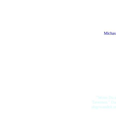
Michas
"Wenn Du ei
Tavernen." Das
abgewandelt un