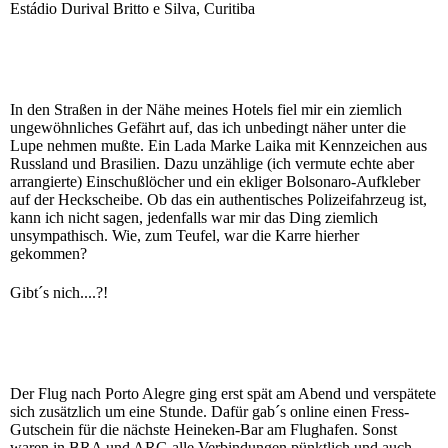
Estádio Durival Britto e Silva, Curitiba
In den Straßen in der Nähe meines Hotels fiel mir ein ziemlich
ungewöhnliches Gefährt auf, das ich unbedingt näher unter die
Lupe nehmen mußte. Ein Lada Marke Laika mit Kennzeichen aus
Russland und Brasilien. Dazu unzählige (ich vermute echte aber
arrangierte) Einschußlöcher und ein ekliger Bolsonaro-Aufkleber
auf der Heckscheibe. Ob das ein authentisches Polizeifahrzeug ist,
kann ich nicht sagen, jedenfalls war mir das Ding ziemlich
unsympathisch. Wie, zum Teufel, war die Karre hierher
gekommen?
Gibt´s nich....?!
Der Flug nach Porto Alegre ging erst spät am Abend und verspätete
sich zusätzlich um eine Stunde. Dafür gab´s online einen Fress-
Gutschein für die nächste Heineken-Bar am Flughafen. Sonst
waren in BRA und ARG alle Verbindungen pünktlich und auch