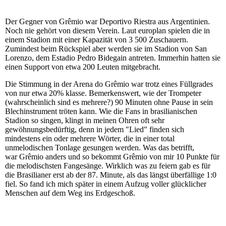
Der Gegner von Grêmio war Deportivo Riestra aus Argentinien.
Noch nie gehört von diesem Verein. Laut europlan spielen die in
einem Stadion mit einer Kapazität von 3 500 Zuschauern.
Zumindest beim Rückspiel aber werden sie im Stadion von San
Lorenzo, dem Estadio Pedro Bidegain antreten. Immerhin hatten sie
einen Support von etwa 200 Leuten mitgebracht.
Die Stimmung in der Arena do Grêmio war trotz eines Füllgrades
von nur etwa 20% klasse. Bemerkenswert, wie der Trompeter
(wahrscheinlich sind es mehrere?) 90 Minuten ohne Pause in sein
Blechinstrument tröten kann. Wie die Fans in brasilianischen
Stadion so singen, klingt in meinen Ohren oft sehr
gewöhnungsbedürftig, denn in jedem "Lied" finden sich
mindestens ein oder mehrere Wörter, die in einer total
unmelodischen Tonlage gesungen werden. Was das betrifft,
war Grêmio anders und so bekommt Grêmio von mir 10 Punkte für
die melodischsten Fangesänge. Wirklich was zu feiern gab es für
die Brasilianer erst ab der 87. Minute, als das längst überfällige 1:0
fiel. So fand ich mich später in einem Aufzug voller glücklicher
Menschen auf dem Weg ins Erdgeschoß.