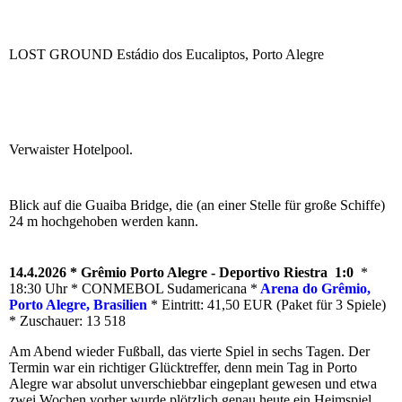
LOST GROUND Estádio dos Eucaliptos, Porto Alegre
Verwaister Hotelpool.
Blick auf die Guaiba Bridge, die (an einer Stelle für große Schiffe)
24 m hochgehoben werden kann.
14.4.2026 * Grêmio Porto Alegre - Deportivo Riestra 1:0
*
18:30 Uhr *
CONMEBOL Sudamericana *
Arena do Grêmio,
Porto Alegre, Brasilien
* Eintritt: 41,50 EUR (Paket für 3 Spiele)
* Zuschauer: 13 518
Am Abend wieder Fußball, das vierte Spiel in sechs Tagen. Der
Termin war ein richtiger Glücktreffer, denn mein Tag in Porto
Alegre war absolut unverschiebbar eingeplant gewesen und etwa
zwei Wochen vorher wurde plötzlich genau heute ein Heimspiel