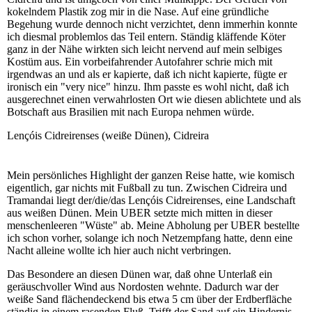
kokelndem Plastik zog mir in die Nase. Auf eine gründliche
Begehung wurde dennoch nicht verzichtet, denn immerhin konnte
ich diesmal problemlos das Teil entern. Ständig kläffende Köter
ganz in der Nähe wirkten sich leicht nervend auf mein selbiges
Kostüm aus. Ein vorbeifahrender Autofahrer schrie mich mit
irgendwas an und als er kapierte, daß ich nicht kapierte, fügte er
ironisch ein "very nice" hinzu. Ihm passte es wohl nicht, daß ich
ausgerechnet einen verwahrlosten Ort wie diesen ablichtete und als
Botschaft aus Brasilien mit nach Europa nehmen würde.
Lençóis Cidreirenses (weiße Dünen), Cidreira
Mein persönliches Highlight der ganzen Reise hatte, wie komisch
eigentlich, gar nichts mit Fußball zu tun. Zwischen Cidreira und
Tramandai liegt der/die/das Lençóis Cidreirenses, eine Landschaft
aus weißen Dünen. Mein UBER setzte mich mitten in dieser
menschenleeren "Wüste" ab. Meine Abholung per UBER bestellte
ich schon vorher, solange ich noch Netzempfang hatte, denn eine
Nacht alleine wollte ich hier auch nicht verbringen.
Das Besondere an diesen Dünen war, daß ohne Unterlaß ein
geräuschvoller Wind aus Nordosten wehnte. Dadurch war der
weiße Sand flächendeckend bis etwa 5 cm über der Erdberfläche
ständig in einem rasenden Fluß. Trifft der Sand auf ein Hindernis