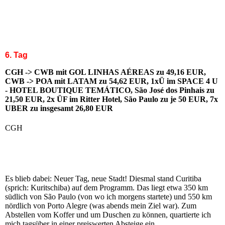
6. Tag
CGH -> CWB mit GOL LINHAS AÉREAS zu 49,16 EUR,
CWB -> POA mit LATAM zu 54,62 EUR, 1xÜ im SPACE 4 U
- HOTEL BOUTIQUE TEMÁTICO, São José dos Pinhais zu
21,50 EUR, 2x ÜF im Ritter Hotel, São Paulo zu je 50 EUR, 7x
UBER zu insgesamt 26,80 EUR
CGH
Es blieb dabei: Neuer Tag, neue Stadt! Diesmal stand Curitiba
(sprich: Kuritschiba) auf dem Programm. Das liegt etwa 350 km
südlich von São Paulo (von wo ich morgens startete) und 550 km
nördlich von Porto Alegre (was abends mein Ziel war). Zum
Abstellen vom Koffer und um Duschen zu können, quartierte ich
mich tagsüber in einer preiswerten Absteige ein.