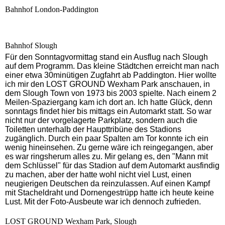
Bahnhof London-Paddington
Bahnhof Slough
Für den Sonntagvormittag stand
ein Ausflug nach Slough
auf dem Programm. Das kleine Städtchen erreicht man nach
einer etwa 30minütigen Zugfahrt ab Paddington. Hier wollte
ich mir den LOST GROUND Wexham Park anschauen, in
dem Slough Town von 1973 bis 2003 spielte. Nach einem 2
Meilen-Spaziergang kam ich dort an. Ich hatte Glück, denn
sonntags findet hier bis mittags ein Automarkt statt. So war
nicht nur der vorgelagerte Parkplatz, sondern auch die
Toiletten unterhalb der Haupttribüne des Stadions
zugänglich. Durch ein paar Spalten am Tor konnte ich ein
wenig hineinsehen. Zu gerne wäre ich reingegangen, aber
es war ringsherum alles zu. Mir gelang es, den "Mann mit
dem Schlüssel" für das Stadion auf dem Automarkt ausfindig
zu machen, aber der hatte wohl nicht viel Lust, einen
neugierigen Deutschen da reinzulassen. Auf einen Kampf
mit Stacheldraht und Dornengestrüpp hatte ich heute keine
Lust. Mit der Foto-Ausbeute war ich dennoch zufrieden.
LOST GROUND Wexham Park, Slough