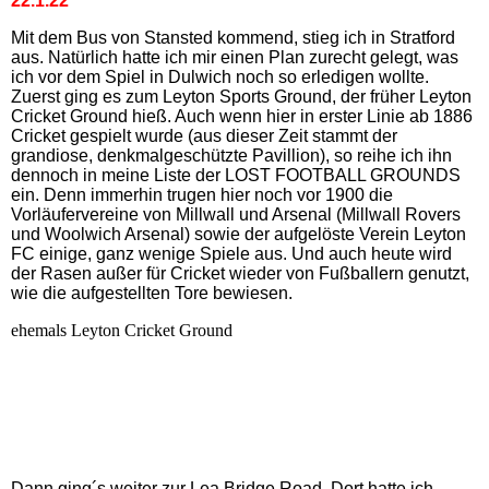
22.1.22
Mit dem Bus von Stansted kommend, stieg ich in Stratford
aus. Natürlich hatte ich mir einen Plan zurecht gelegt, was
ich vor dem Spiel in Dulwich noch so erledigen wollte.
Zuerst ging es zum Leyton Sports Ground, der früher Leyton
Cricket Ground hieß. Auch wenn hier in erster Linie ab 1886
Cricket gespielt wurde (aus dieser Zeit stammt der
grandiose, denkmalgeschützte Pavillion), so reihe ich ihn
dennoch in meine Liste der LOST FOOTBALL GROUNDS
ein. Denn immerhin trugen hier noch vor 1900 die
Vorläufervereine von Millwall und Arsenal (Millwall Rovers
und Woolwich Arsenal) sowie der aufgelöste Verein Leyton
FC einige, ganz wenige Spiele aus. Und auch heute wird
der Rasen außer für Cricket wieder von Fußballern genutzt,
wie die aufgestellten Tore bewiesen.
ehemals Leyton Cricket Ground
Dann ging´s weiter zur Lea Bridge Road. Dort hatte ich