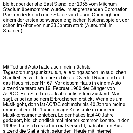
bleibt aber der alte East Stand, der 1955 vom Mitchum
Stadium übernommen wurde. Im angrenzenden Coronation
Park entdeckte ich eine Statue von Laurie Cunningham,
einem der ersten schwarzen englischen Nationalspieler, der
schon im Alter von nur 33 Jahren starb (Autounfall in
Spanien).
Mit Tod und Auto hatte auch mein nächster
Tagesordnungspunkt zu tun, allerdings schon im südlichen
Stadtteil Dulwich. Ich besuchte die Overhill Road und dort
das Haus mit der Nr. 67. Vor diesem Haus in einem Auto
sitzend verstarb am 19. Februar 1980 der Sänger von
AC/DC, Bon Scott in stark alkoholisiertem Zustand. Man
sagt, er sei an seinem Erbrochenen erstickt. Wenn es um
Musik geht, dann ist AC/DC seit mehr als 40 Jahren meine
unumstrittene Nr. 1 und einzige Konstante in meinem
Musikkonsumentenleben. Leider hat es fast 40 Jahre
gedauert, bis ich endlich mal hierher kommen konnte. In den
1990er hatte ich es schon mal versucht, hab aber im Bus
sitzend die Stelle nicht gefunden. Heute mit Internet