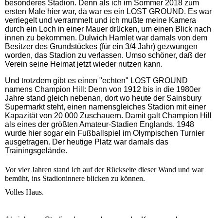
besonderes Stadion. Denn als ich im Sommer 2018 zum
ersten Male hier war, da war es ein LOST GROUND. Es war
verriegelt und verrammelt und ich mußte meine Kamera
durch ein Loch in einer Mauer drücken, um einen Blick nach
innen zu bekommen. Dulwich Hamlet war damals von dem
Besitzer des Grundstückes (für ein 3/4 Jahr) gezwungen
worden, das Stadion zu verlassen. Umso schöner, daß der
Verein seine Heimat jetzt wieder nutzen kann.
Und trotzdem gibt es einen "echten" LOST GROUND
namens Champion Hill: Denn von 1912 bis in die 1980er
Jahre stand gleich nebenan, dort wo heute der Sainsbury
Supermarkt steht, einen namensgleiches Stadion mit einer
Kapazität von 20 000 Zuschauern. Damit galt Champion Hill
als eines der größten Amateur-Stadien Englands. 1948
wurde hier sogar ein Fußballspiel im Olympischen Turnier
ausgetragen. Der heutige Platz war damals das
Trainingsgelände.
Vor vier Jahren stand ich auf der Rückseite dieser Wand und war
bemüht, ins Stadioninnere blicken zu können.
Volles Haus.