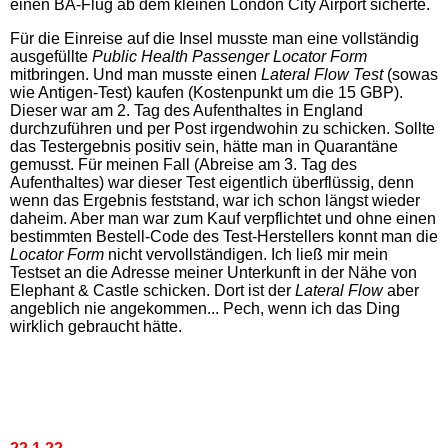
einen BA-Flug ab dem kleinen London City Airport sicherte.
Für die Einreise auf die Insel musste man eine vollständig
ausgefüllte
Public Health Passenger Locator Form
mitbringen. Und man musste einen
Lateral Flow
Test
(sowas
wie Antigen-Test) kaufen (Kostenpunkt um die 15 GBP).
Dieser war am 2. Tag des Aufenthaltes in England
durchzuführen und per Post irgendwohin zu schicken. Sollte
das Testergebnis positiv sein, hätte man in Quarantäne
gemusst. Für meinen Fall (Abreise am 3. Tag des
Aufenthaltes) war dieser Test eigentlich überflüssig, denn
wenn das Ergebnis feststand, war ich schon längst wieder
daheim. Aber man war zum Kauf verpflichtet und ohne einen
bestimmten Bestell-Code des Test-Herstellers konnt man die
Locator Form
nicht vervollständigen. Ich ließ mir mein
Testset an die Adresse meiner Unterkunft in der Nähe von
Elephant & Castle schicken. Dort ist der
Lateral Flow
aber
angeblich nie angekommen... Pech, wenn ich das Ding
wirklich gebraucht hätte.