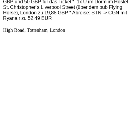
GBP und 50 GBP für das Ticket * 1x Ü im Dorm im Hostel
St. Christopher´s Liverpool Street (über dem pub Flying
Horse), London zu 19,88 GBP * Abreise: STN -> CGN mit
Ryanair zu 52,49 EUR
High Road, Tottenham, London