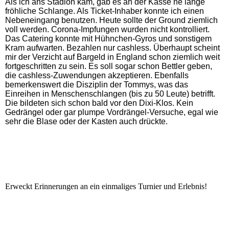
Als ich ans Stadion kam, gab es an der Kasse ne lange
fröhliche Schla
nge. Als Ticket-Inhaber konnte ich einen
Nebeneingang benutzen. Heute sollte der Ground ziemlich
voll werden. Corona-Impfungen wurden nicht kontrolliert.
Das Catering konnte mit Hühnchen-Gyros und sonstigem
Kram aufwarten. Bezahlen nur cashless. Überhaupt scheint
mir der Verzicht auf Bargeld in England schon ziemlich weit
fortgeschritten zu sein. Es soll sogar schon Bettler geben,
die cashless-Zuwendungen akzeptieren. Ebenfalls
bemerkenswert die Disziplin der Tommys, was das
Einreihen in Menschenschlangen (bis zu 50 Leute) betrifft.
Die bildeten sich schon bald vor den Dixi-Klos. Kein
Gedrängel oder gar plumpe Vordrängel-Versuche, egal wie
sehr die Blase oder der Kasten auch drückte.
Erweckt Erinnerungen an ein einmaliges Turnier und Erlebnis!