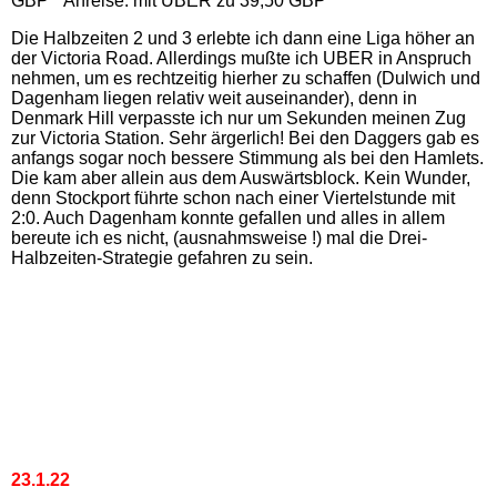
GBP * Anreise: mit UBER zu 39,50 GBP
Die Halbzeiten 2 und 3 erlebte ich dann eine Liga höher an
der Victoria Road. Allerdings mußte ich UBER in Anspruch
nehmen, um es rechtzeitig hierher zu schaffen (Dulwich und
Dagenham liegen relativ weit auseinander), denn in
Denmark Hill verpasste ich nur um Sekunden meinen Zug
zur Victoria Station. Sehr ärgerlich! Bei den Daggers gab es
anfangs sogar noch bessere Stimmung als bei den Hamlets.
Die kam aber allein aus dem Auswärtsblock. Kein Wunder,
denn Stockport führte schon nach einer Viertelstunde mit
2:0. Auch Dagenham konnte gefallen und alles in allem
bereute ich es nicht, (ausnahmsweise !) mal die Drei-
Halbzeiten-Strategie gefahren zu sein.
23.1.22