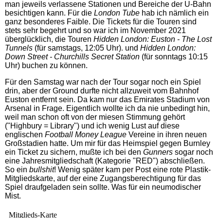
man jeweils verlassene Stationen und Bereiche der U-Bahn
besichtigen kann. Für die
London Tube
hab ich nämlich ein
ganz besonderes Faible. Die Tickets für die Touren sind
stets sehr begehrt und so war ich im November 2021
überglücklich, die Touren
Hidden London: Euston - The Lost
Tunnels
(für samstags, 12:05 Uhr)
.
und
Hidden London:
Down Street - Churchills Secret Station
(für sonntags 10:15
Uhr) buchen zu können.
Für den Samstag war nach der Tour sogar noch ein Spiel
drin, aber der Ground durfte nicht allzuweit vom Bahnhof
Euston entfernt sein. Da kam nur das Emirates Stadium von
Arsenal in Frage. Eigentlich wollte ich da nie unbedingt hin,
weil man schon oft von der miesen Stimmung gehört
("Highbury = Library") und ich wenig Lust auf diese
englischen
Football Money League
Vereine in ihren neuen
Großstadien hatte. Um mir für das Heimspiel gegen Burnley
ein Ticket zu sichern, mußte ich bei den
Gunners
sogar noch
eine Jahresmitgliedschaft (Kategorie "RED") abschließen.
So ein
bullshit
! Wenig später kam per Post eine rote Plastik-
Mitgliedskarte, auf der eine Zugangsberechtigung für das
Spiel draufgeladen sein sollte. Was für ein neumodischer
Mist.
Mitglieds-Karte