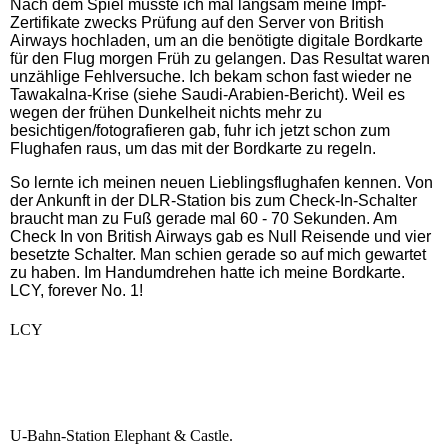
Nach dem Spiel musste ich mal langsam meine Impf-
Zertifikate zwecks Prüfung auf den Server von British
Airways hochladen, um an die benötigte digitale Bordkarte
für den Flug morgen Früh zu gelangen. Das Resultat waren
unzählige Fehlversuche. Ich bekam schon fast wieder ne
Tawakalna-Krise (siehe Saudi-Arabien-Bericht). Weil es
wegen der frühen Dunkelheit nichts mehr zu
besichtigen/fotografieren gab, fuhr ich jetzt schon zum
Flughafen raus, um das mit der Bordkarte zu regeln.
So lernte ich meinen neuen Lieblingsflughafen kennen. Von
der Ankunft in der DLR-Station bis zum Check-In-Schalter
braucht man zu Fuß gerade mal 60 - 70 Sekunden. Am
Check In von British Airways gab es Null Reisende und vier
besetzte Schalter. Man schien gerade so auf mich gewartet
zu haben. Im Handumdrehen hatte ich meine Bordkarte.
LCY, forever No. 1!
LCY
U-Bahn-Station Elephant & Castle.