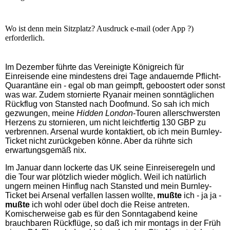
Wo ist denn mein Sitzplatz? Ausdruck e-mail (oder App ?)
erforderlich.
Im Dezember führte das Vereinigte Königreich für
Einreisende eine mindestens drei Tage andauernde Pflicht-
Quarantäne ein - egal ob man geimpft, geboostert oder sonst
was war. Zudem stornierte Ryanair meinen sonntäglichen
Rückflug von Stansted nach Doofmund. So sah ich mich
gezwungen, meine
Hidden London
-Touren allerschwersten
Herzens zu stornieren, um nicht leichtfertig 130 GBP zu
verbrennen. Arsenal wurde kontaktiert, ob ich mein Burnley-
Ticket nicht zurückgeben könne. Aber da rührte sich
erwartungsgemäß nix.
Im Januar dann lockerte das UK seine Einreiseregeln und
die Tour war plötzlich wieder möglich. Weil ich natürlich
ungern meinen Hinflug nach Stansted und mein Burnley-
Ticket bei Arsenal verfallen lassen wollte,
mußte
ich - ja ja -
mußte
ich wohl oder übel doch die Reise antreten.
Komischerweise gab es für den Sonntagabend keine
brauchbaren Rückflüge, so daß ich mir montags in der Früh