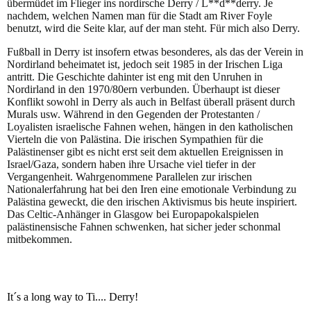
übermüdet im Flieger ins nordirsche Derry / L**d**derry. Je
nachdem, welchen Namen man für die Stadt am River Foyle
benutzt, wird die Seite klar, auf der man steht. Für mich also Derry.
Fußball in Derry ist insofern etwas besonderes, als das der Verein in
Nordirland beheimatet ist, jedoch seit 1985 in der Irischen Liga
antritt. Die Geschichte dahinter ist eng mit den Unruhen in
Nordirland in den 1970/80ern verbunden. Überhaupt ist dieser
Konflikt sowohl in Derry als auch in Belfast überall präsent durch
Murals usw. Während in den Gegenden der Protestanten /
Loyalisten israelische Fahnen wehen, hängen in den katholischen
Vierteln die von Palästina. Die irischen Sympathien für die
Palästinenser gibt es nicht erst seit dem aktuellen Ereignissen in
Israel/Gaza, sondern haben ihre Ursache viel tiefer in der
Vergangenheit. Wahrgenommene Parallelen zur irischen
Nationalerfahrung hat bei den Iren eine emotionale Verbindung zu
Palästina geweckt, die den irischen Aktivismus bis heute inspiriert.
Das Celtic-Anhänger in Glasgow bei Europapokalspielen
palästinensische Fahnen schwenken, hat sicher jeder schonmal
mitbekommen.
It´s a long way to Ti.... Derry!