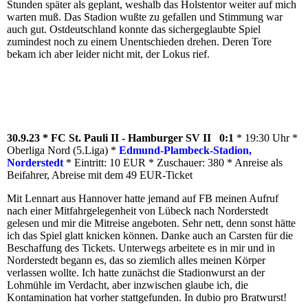
Stunden später als geplant, weshalb das Holstentor weiter auf mich
warten muß. Das Stadion wußte zu gefallen und Stimmung war
auch gut. Ostdeutschland konnte das sichergeglaubte Spiel
zumindest noch zu einem Unentschieden drehen. Deren Tore
bekam ich aber leider nicht mit, der Lokus rief.
30.9.23 * FC St. Pauli II - Hamburger SV II 0:1
* 19:30 Uhr *
Oberliga Nord (5.Liga) *
Edmund-Plambeck-Stadion,
Norderstedt
* Eintritt: 10 EUR * Zuschauer: 380 * Anreise als
Beifahrer, Abreise mit dem 49 EUR-Ticket
Mit Lennart aus Hannover hatte jemand auf FB meinen Aufruf
nach einer Mitfahrgelegenheit von Lübeck nach Norderstedt
gelesen und mir die Mitreise angeboten. Sehr nett, denn sonst hätte
ich das Spiel glatt knicken können. Danke auch an Carsten für die
Beschaffung des Tickets. Unterwegs arbeitete es in mir und in
Norderstedt begann es, das so ziemlich alles meinen Körper
verlassen wollte. Ich hatte zunächst die Stadionwurst an der
Lohmühle im Verdacht, aber inzwischen glaube ich, die
Kontamination hat vorher stattgefunden. In dubio pro Bratwurst!