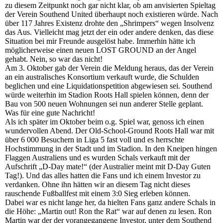
zu diesem Zeitpunkt noch gar nicht klar, ob am anvisierten Spieltag
der Verein Southend United überhaupt noch existieren würde. Nach
über 117 Jahres Existenz drohte den „Shrimpers“ wegen Insolvenz
das Aus. Vielleicht mag jetzt der ein oder andere denken, das diese
Situation bei mir Freunde ausgelöst habe. Immerhin hätte ich
möglicherweise einen neuen LOST GROUND an der Angel
gehabt. Nein, so war das nicht!
Am 3. Oktober gab der Verein die Meldung heraus, das der Verein
an ein australisches Konsortium verkauft wurde, die Schulden
beglichen und eine Liquidationspetition abgewiesen sei. Southend
würde weiterhin im Stadion Roots Hall spielen können, denn der
Bau von 500 neuen Wohnungen sei nun anderer Stelle geplant.
Was für eine gute Nachricht!
Als ich später im Oktober beim o.g. Spiel war, genoss ich einen
wundervollen Abend. Der Old-School-Ground Roots Hall war mit
über 6 000 Besuchern in Liga 5 fast voll und es herrschte
Hochstimmung in der Stadt und im Stadion. In den Kneipen hingen
Flaggen Australiens und es wurden Schals verkauft mit der
Aufschrift „D-Day mate!“ (der Australier meint mit D-Day Guten
Tag!). Und das alles hatten die Fans und ich einem Investor zu
verdanken. Ohne ihn hätten wir an diesem Tag nicht dieses
rauschende Fußballfest mit einem 3:0 Sieg erleben können.
Dabei war es nicht lange her, da hielten Fans ganz andere Schals in
die Höhe: „Martin out! Ron the Rat“ war auf denen zu lesen. Ron
Martin war der der vorangegangene Investor, unter dem Southend