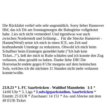
Die Rückfahrt verlief sehr sehr ungemütlich. Sorry lieber Hannover
Hbf, das ich Dir am Sonntagmorgen die Bahngleise vollgekotzt
habe. Lies sich nicht vermeiden! Und irgendwas war auch
zwischen Norderstedt und Schlump... Für die Strecke Hannover -
Hamm(Westf) setzte ich mich in einen ICE, um Zeit und
kraftraubende Umstiege zu reduzieren. Obwohl ich mich beim
Schaffner beim Einsteigen gemeldet hatte ("Ich hab kein
Ticket...!"), ließ der mich in Ruhe schlafen und ich konnte den Zug
verlassen, ohne gezahlt zu haben. Danke liebe DB! Die
Horrornacht endete gegen 8 Uhr morgens auf dem heimischen
Sofa, welches ich die nächsten 11 Stunden nicht mehr verlassen
konnte/wollte.
23.9.23 * 1. FC Saarbrücken - Waldhof Mannheim 1:1
*
14:00 Uhr * 3. Liga *
Ludwigsparkstadion, Saarbrücken
*
Eintritt: 25 EUR * Zuschauer: 14 151 * An- und Abreise mit dem
49 EUR-Ticket