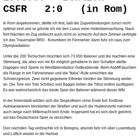
CSFR 2:0 (in Rom)
In Rom angekommen, stellte ich fest, daß die Zugverbindungen zurücl nicht
optimal sind und so gönnte ich mir den Luxus einer Hotelübernachtung. Nach
fünf Nächten im Zug vielleicht auch nicht so schlecht. Auf dem Zimmer verfolgte
ich das Trauerspiel BRD - Kolumbien im Fernseher, dann fuhr ich raus zum
Olympiastadion.
Unter die 200 Tschechen mischten sich 73 000 Italiener und die machten eine
Stimmung, die alles von mir für möglich gehaltene in den Schatten stellte.
Dagegen sind Spiele im Westfalenstadion Gottesdienste. Beim Anpfiff tauchten
die Ränge in ein Fahnenmeer und die "Italia"-Rufe erreichten die
Schmerzgrenze. Zwei nicht gegebene Elfmeter heizten die Stimmung weiter
an. Die Tore von Toto Schillaci und Baggio ließen die Tifosi restlos ausflippen.
Es war wahrscheinlich das beste Spiel der Italiener während dieser WM.
In der Innenstadt setzten sich die Siegesfeiern ohne Ende fort. Endlose
Autokarawanen blockierten die Straßen und auch die Hupkonzerte nahmen
auch lange nach Mitternacht kein Ende. Insgesamt hat es sich doch gelohnt,
auf das Deutschland-Spiel zu verzichten.
Den nächsten Tag verbrachte ich in Bologna, abends fuhr ich über Luxemburg
und Lüttich wieder in die Heimat.