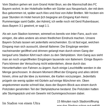
Vom Stadion gehen wir zum Grand Hotel Brun, wo die Mannschaft des FC
Bayern wohnt. In der Hotelhalle treffen wir Günter aus Neuperlach, der mit dem
Bus gekommen ist, später auch Alex und Assi von Adler Bretten. Wir hocken ein
paar Stunden im Hotel herum [ich begegne am Eingang Karl-Heinz
Rummenigge samt Gattin, der Admin], ich wette noch mit Gerd Rubenbauer,
dass Bayern 3:1 gewinnt, er sagt 1:1.
Als wir zum Stadion kommen, wimmelt es bereits von Inter-Fans, auch von
einigen, die alles andere als einen friedlichen Eindruck machen. Unsere
Bayern-Schals lassen wir jedenfalls verschwinden. Es ist fast egal, welchen
Eingang man sich aussucht, überall Italiener. Die Eingänge werden
nacheinander geöffnet und drinnen gelangt man durch einen Gang der
bergauf ums Stadion führt nach oben zu den Stehplätzen. Vom Gang aus sieht
man an noch ungeöffneten Eingängen tausende von Italienern. Einige Bayern-
Fans können der Versuchung nicht widerstehen, diese durch das
Herunterhalten von Fahnen zu ärgern. Auch einige Leuchtstifte werden in die
Menge geschossen. In diesem Moment öffnet der Eingang und alles strömt
hinein, ohne auf die Idee zu kommen, die Karten vorzuzeigen. Jedenfalls
prügeln sie wenig später mit Gürteln auf einige Münchner ein. Oben
angekommen wurde schnell klar, dass der Bayern-Block aus einem durch
Polizisten gerahmten Teil der Stehplatzkurve bestand. Die Polizisten hatten
alle Sturmgepäck und ein Gewehr mit Gummigeschossen dabei.
15 Minuten nach Stadionöffnung
Im Stadion von einem Ultra
war das Stadion schon gut gefüllt,