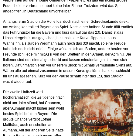
verbrennen auf der Tribüne Unmengen Papier etc, es gibt ein richtig großes
Feuer. Leider verbrennt dabei keine Inter-Fahne. Trotzdem wird das Spiel
angepfiffen, in Deutschland unvorstellbar.
Anfangs ist im Stadion die Hölle los, doch nach einer Schrecksekunde direkt
am Anfang kontrolliert Bayern das Spiel. Nach einer halben Stunde fällt endlich
das Führungstor für die Bayern und kurz darauf gar das 2:0. Damit ist das
Hinspielergebnis ausgeglichen, bei uns in der Kurve flippen alle aus.
Wahnsinn, als Jürgen Wegmann auch noch das 3:0 macht, so eine Freude
habe ich noch nicht erlebt. Einige wälzen sich am Boden, andere heulen vor
Freunde [Ich liege mir mit Assi von den Brettern in den Armen, der Admin.]. Die
Italiener sind erst einmal geschockt und lassen minutenlang nichts von sich
hören. Dafür marschieren vor unserem Block mit Schals vermummte Skins auf.
Wären alle auf einmal zusammen in unsere Kurve gestürmt, hätte es schlecht
für uns ausgesehen. Kurz vor der Pause schafft Inter das 1:3, das Stadion
wacht wieder auf.
Die zweite Halbzeit wird
hochdramatisch, die Zeit geht einfach
nicht um. Inter stürmt, hat Chancen,
aber Aumann macht bisher sein wohl
bestes Spiel bei den Bayern. Die
größte Chance vergibt Lothar
Matthäus, auch er scheitert an
Aumann. Auf der anderen Seite hatte
Bayern Riesenkonterchancen, alles