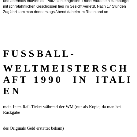
und abermals mußten die Polizisten eingreifen. Dabei wurde ein Hamburger
mit schrotähnlichen Geschossen fies im Gesicht verletzt. Nach 17 Stunden
Zugfahrt kam man donnerstags Abend daheim im Rheinland an.
F U S S B A L L -
W E L T M E I S T E R S C H
A F T 1 9 9 0 I N I T A L I
E N
mein Inter-Rail-Ticket während der WM (nur als Kopie, da man bei
Rückgabe
des Originals Geld erstattet bekam)