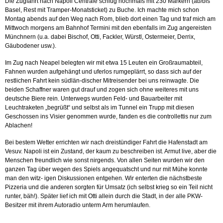
Die Zugfahrt nach Napoli Centrale schlug nochmals mit 230 Märkern (ab/bis
Basel, Rest mit Tramper-Monatsticket) zu Buche. Ich machte mich schon
Montag abends auf den Weg nach Rom, blieb dort einen Tag und traf mich am
Mittwoch morgens am Bahnhof Termini mit den ebenfalls im Zug angereisten
Münchnern (u.a. dabei Bischof, Otti, Fackler, Würstl, Ostermeier, Derrix,
Gäubodener usw.).
Im Zug nach Neapel belegten wir mit etwa 15 Leuten ein Großraumabteil,
Fahnen wurden aufgehängt und uferlos rumgeplärrt, so dass sich auf der
restlichen Fahrt kein südlän-discher Mitreisender bei uns reinwagte. Die
beiden Schaffner waren gut drauf und zogen sich ohne weiteres mit uns
deutsche Biere rein. Unterwegs wurden Feld- und Bauarbeiter mit
Leuchtraketen „begrüßt“ und selbst als im Tunnel ein Trupp mit diesen
Geschossen ins Visier genommen wurde, fanden es die controllettis nur zum
Ablachen!
Bei bestem Wetter errichten wir nach dreistündiger Fahrt die Hafenstadt am
Vesuv. Napoli ist ein Zustand, der kaum zu beschreiben ist. Armut live, aber die
Menschen freundlich wie sonst nirgends. Von allen Seiten wurden wir den
ganzen Tag über wegen des Spiels angequatscht und nur mit Mühe konnte
man den witz- igen Diskussionen entgehen. Wir enterten die nächstbeste
Pizzeria und die anderen sorgten für Umsatz (ich selbst krieg so ein Teil nicht
runter, bäh!).
Später lief ich mit Otti allein durch die Stadt, in der alle PKW-
Besitzer mit ihrem Autoradio unterm Arm herumlaufen.