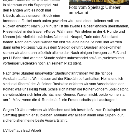
in allem war es ein Superspiel. Auf
Foto vom Spieltag: Urheber
den Rängen wird es noch mal
unbekannt
kritisch, als aus unserem Block eine
brennende Fackel nach unten geworfen wird, und einen Italiener voll am
Rücken erwischt. Nach 50 Minuten ist die zweite Halbzeit endlich überstanden,
Riesenjubel in der Bayern-Kurve. Wahnsinn! Wir stehen in der 4. Runde und
können jetzt vielleicht nächstes Jahr nach Neapel, Turin oder Schottland
fahren. Nach dem Spiel warten wir erst mal eine halbe Stunde und werden
dann unter Polizeischutz aus dem Stadion geführt. Draußen angekommen,
stehen wir aber dann plötzlich alleine dar. Nach einigen Irrwegen zu Fuß und
per U-Bahn sind wir eine Stunde später unbeschadet am Auto, welches trotz
vorheriger Bedenken noch an seinem Platz steht.
Nach zwei Stunden ungewollter Stadtrundfahrt finden wir die richtige
Autobahnauffahrt. Wir müssen auf der Rückfahrt oft anhalten, Heinz und ich
sind total übermüdet. Auf einer Raststätte erfahren wir vom Ausscheiden der
Kölner, was uns riesig freut. Schließlich hatten die Kölner vor dem Spiel getönt,
sie wünschten sich Inter als nächsten Gegner. Warum nicht, beide können ja
am 1. März, wenn die 4. Runde läuft, ein Freundschaftsspiel austragen!
Gegen 10 Uhr erreichen wir München und ich beschließe zum Pokalspiel am
Samstag gleich hier zu bleiben. Mailand war alles in allem eine Super-Tour,
sicher bisher meine beste Auswärtsfahrt.
(„Vilbel“ aus Bad Vilbel)