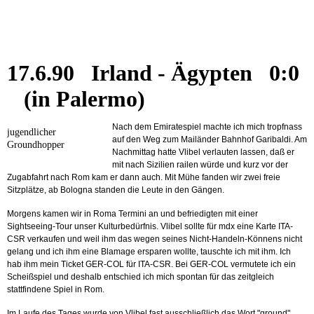
17.6.90 Irland - Ägypten 0:0
(in Palermo)
Nach dem Emiratespiel machte ich mich tropfnass
jugendlicher
auf den Weg zum Mailänder Bahnhof Garibaldi. Am
Groundhopper
Nachmittag hatte Vlibel verlauten lassen, daß er
mit nach Sizilien railen würde und kurz vor der
Zugabfahrt nach Rom kam er dann auch. Mit Mühe fanden wir zwei freie
Sitzplätze, ab Bologna standen die Leute in den Gängen.
Morgens kamen wir in Roma Termini an und befriedigten mit einer
Sightseeing-Tour unser Kulturbedürfnis. Vlibel sollte für mdx eine Karte ITA-
CSR verkaufen und weil ihm das wegen seines Nicht-Handeln-Könnens nicht
gelang und ich ihm eine Blamage ersparen wollte, tauschte ich mit ihm. Ich
hab ihm mein Ticket GER-COL für ITA-CSR. Bei GER-COL vermutete ich ein
Scheißspiel und deshalb entschied ich mich spontan für das zeitgleich
stattfindene Spiel in Rom.
Im Laufe des Tages wurde von Vlibel fast ausschließlich das Wort "ground"