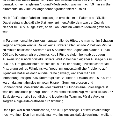
benutzt. Ich verhängte ein "ground"-Redeverbot, was mir nach 59 min ein Bier
einbrachte, da Vlibel es länger ohne "ground" nicht aushielt.
Nach 12stündiger Fahrt im Liegewagen erreichte man Palermo auf Sizilien.
Dabei zeigte sich, daß alle Sizilianer spinnen. Außerdem war der Zug ab
Neapel zu 140% ausgelastet, so daß an Schlafen kaum zu denken gewesen
war.
In Palermo herrschte eine kaum auszuhaltende Hitze, die man nur im Schatten
liegend ertragen konnte. Da wir keine Tickets hatten, wurde Vlibel von Minute
zu Minute hektischer. So waren wir 5 Stunden vor Beginn am Stadion. Für 40
000 Lire bekamen wir problemlos Kat. 3 Für die vielen Iren gab es gegen
Ausweis sogar noch offizielle Tickets. Weil Vlibel nach eigener Aussage bis zu
200 000 Lire gezahlt hätte, dachte ich, nun ist er beruhigt. Pustekuchen! Die
Plazierung seines Fähnleins warf neue, mir unverständliche Probleme auf.
Irgendwie hat er es doch auf die Reihe gekriegt, war aber mit dem
fernsehungünstigen Platz überhaupt nicht zufrieden. Erstaunliche 15 000 Iren
waren da, ausnahmslos mit roten Haaren, Sommersprossen und
Sonnenbrand. Man erfuhr, daß der Großteil nur für das eine Spiel angereist
war, und das noch per Zug. Irland -> Palermo mit dem Zug, wie weit ist das ???
Egal, sie waren alle freundlich und feuerten ihr Team an. Für die Ägypter
sorgten einige Aida-Matrosen für Stimmung.
Das Spiel war nicht berauschend, daß 0,81 prozentige Bier war es allerdings
noch weniger. Den Iren merkte man wenigstens an, daß sie gewinnen wollten.