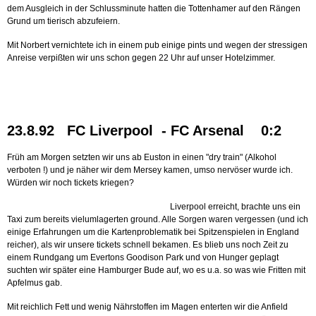
dem Ausgleich in der Schlussminute hatten die Tottenhamer auf den Rängen
Grund um tierisch abzufeiern.
Mit Norbert vernichtete ich in einem pub einige pints und wegen der stressigen
Anreise verpißten wir uns schon gegen 22 Uhr auf unser Hotelzimmer.
23.8.92 FC Liverpool - FC Arsenal 0:2
Früh am Morgen setzten wir uns ab Euston in einen "dry train" (Alkohol
verboten !) und je näher wir dem Mersey kamen, umso nervöser wurde ich.
Würden wir noch tickets kriegen?
Liverpool erreicht, brachte uns ein
Taxi zum bereits vielumlagerten ground. Alle Sorgen waren vergessen (und ich
einige Erfahrungen um die Kartenproblematik bei Spitzenspielen in England
reicher), als wir unsere tickets schnell bekamen. Es blieb uns noch Zeit zu
einem Rundgang um Evertons Goodison Park und von Hunger geplagt
suchten wir später eine Hamburger Bude auf, wo es u.a. so was wie Fritten mit
Apfelmus gab.
Mit reichlich Fett und wenig Nährstoffen im Magen enterten wir die Anfield