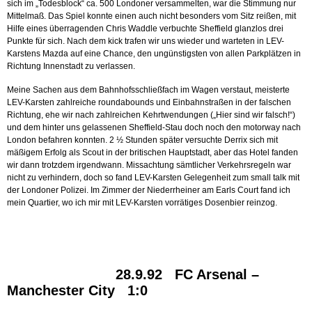
sich im „Todesblock“ ca. 500 Londoner versammelten, war die Stimmung nur
Mittelmaß. Das Spiel konnte einen auch nicht besonders vom Sitz reißen, mit
Hilfe eines überragenden Chris Waddle verbuchte Sheffield glanzlos drei
Punkte für sich. Nach dem kick trafen wir uns wieder und warteten in LEV-
Karstens Mazda auf eine Chance, den ungünstigsten von allen Parkplätzen in
Richtung Innenstadt zu verlassen.
Meine Sachen aus dem Bahnhofsschließfach im Wagen verstaut, meisterte
LEV-Karsten zahlreiche roundabounds und Einbahnstraßen in der falschen
Richtung, ehe wir nach zahlreichen Kehrtwendungen („Hier sind wir falsch!“)
und dem hinter uns gelassenen Sheffield-Stau doch noch den motorway nach
London befahren konnten. 2 ½ Stunden später versuchte Derrix sich mit
mäßigem Erfolg als Scout in der britischen Hauptstadt, aber das Hotel fanden
wir dann trotzdem irgendwann. Missachtung sämtlicher Verkehrsregeln war
nicht zu verhindern, doch so fand LEV-Karsten Gelegenheit zum small talk mit
der Londoner Polizei. Im Zimmer der Niederrheiner am Earls Court fand ich
mein Quartier, wo ich mir mit LEV-Karsten vorrätiges Dosenbier reinzog.
28.9.92 FC Arsenal –
Manchester City 1:0