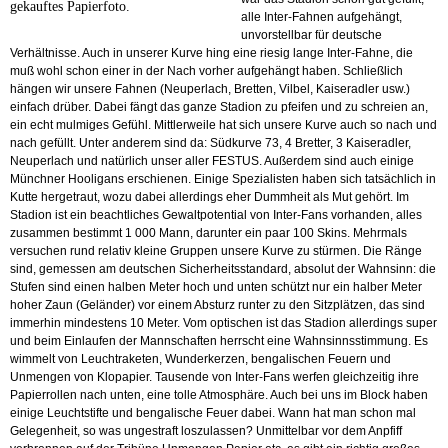
gekauftes Papierfoto.
alle Inter-Fahnen aufgehängt,
unvorstellbar für deutsche
Verhältnisse. Auch in unserer Kurve hing eine riesig lange Inter-Fahne, die
muß wohl schon einer in der Nach vorher aufgehängt haben. Schließlich
hängen wir unsere Fahnen (Neuperlach, Bretten, Vilbel, Kaiseradler usw.)
einfach drüber. Dabei fängt das ganze Stadion zu pfeifen und zu schreien an,
ein echt mulmiges Gefühl. Mittlerweile hat sich unsere Kurve auch so nach und
nach gefüllt. Unter anderem sind da: Südkurve 73, 4 Bretter, 3 Kaiseradler,
Neuperlach und natürlich unser aller FESTUS. Außerdem sind auch einige
Münchner Hooligans erschienen. Einige Spezialisten haben sich tatsächlich in
Kutte hergetraut, wozu dabei allerdings eher Dummheit als Mut gehört. Im
Stadion ist ein beachtliches Gewaltpotential von Inter-Fans vorhanden, alles
zusammen bestimmt 1 000 Mann, darunter ein paar 100 Skins. Mehrmals
versuchen rund relativ kleine Gruppen unsere Kurve zu stürmen. Die Ränge
sind, gemessen am deutschen Sicherheitsstandard, absolut der Wahnsinn: die
Stufen sind einen halben Meter hoch und unten schützt nur ein halber Meter
hoher Zaun (Geländer) vor einem Absturz runter zu den Sitzplätzen, das sind
immerhin mindestens 10 Meter. Vom optischen ist das Stadion allerdings super
und beim Einlaufen der Mannschaften herrscht eine Wahnsinnsstimmung. Es
wimmelt von Leuchtraketen, Wunderkerzen, bengalischen Feuern und
Unmengen von Klopapier. Tausende von Inter-Fans werfen gleichzeitig ihre
Papierrollen nach unten, eine tolle Atmosphäre. Auch bei uns im Block haben
einige Leuchtstifte und bengalische Feuer dabei. Wann hat man schon mal
Gelegenheit, so was ungestraft loszulassen? Unmittelbar vor dem Anpfiff