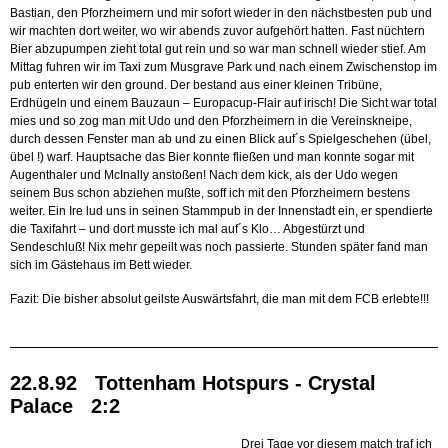
Bastian, den Pforzheimern und mir sofort wieder in den nächstbesten pub und
wir machten dort weiter, wo wir abends zuvor aufgehört hatten. Fast nüchtern
Bier abzupumpen zieht total gut rein und so war man schnell wieder stief. Am
Mittag fuhren wir im Taxi zum Musgrave Park und nach einem Zwischenstop im
pub enterten wir den ground. Der bestand aus einer kleinen Tribüne,
Erdhügeln und einem Bauzaun – Europacup-Flair auf irisch! Die Sicht war total
mies und so zog man mit Udo und den Pforzheimern in die Vereinskneipe,
durch dessen Fenster man ab und zu einen Blick auf´s Spielgeschehen (übel,
übel !) warf. Hauptsache das Bier konnte fließen und man konnte sogar mit
Augenthaler und McInally anstoßen! Nach dem kick, als der Udo wegen
seinem Bus schon abziehen mußte, soff ich mit den Pforzheimern bestens
weiter. Ein Ire lud uns in seinen Stammpub in der Innenstadt ein, er spendierte
die Taxifahrt – und dort musste ich mal auf´s Klo… Abgestürzt und
Sendeschluß! Nix mehr gepeilt was noch passierte. Stunden später fand man
sich im Gästehaus im Bett wieder.
Fazit: Die bisher absolut geilste Auswärtsfahrt, die man mit dem FCB erlebte!!!
22.8.92 Tottenham Hotspurs - Crystal
Palace 2:2
Drei Tage vor diesem match traf ich