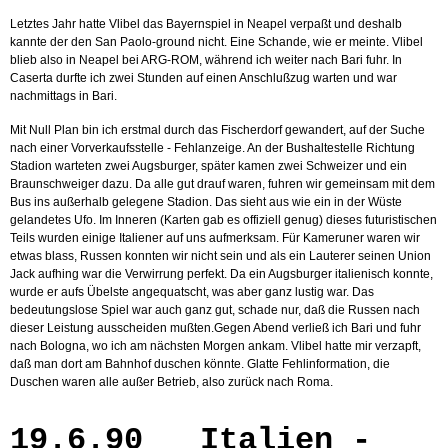
Letztes Jahr hatte Vlibel das Bayernspiel in Neapel verpaßt und deshalb
kannte der den San Paolo-ground nicht. Eine Schande, wie er meinte. Vlibel
blieb also in Neapel bei ARG-ROM, während ich weiter nach Bari fuhr. In
Caserta durfte ich zwei Stunden auf einen Anschlußzug warten und war
nachmittags in Bari.
Mit Null Plan bin ich erstmal durch das Fischerdorf gewandert, auf der Suche
nach einer Vorverkaufsstelle - Fehlanzeige. An der Bushaltestelle Richtung
Stadion warteten zwei Augsburger, später kamen zwei Schweizer und ein
Braunschweiger dazu. Da alle gut drauf waren, fuhren wir gemeinsam mit dem
Bus ins außerhalb gelegene Stadion. Das sieht aus wie ein in der Wüste
gelandetes Ufo. Im Inneren (Karten gab es offiziell genug) dieses futuristischen
Teils wurden einige Italiener auf uns aufmerksam. Für Kameruner waren wir
etwas blass, Russen konnten wir nicht sein und als ein Lauterer seinen Union
Jack aufhing war die Verwirrung perfekt. Da ein Augsburger italienisch konnte,
wurde er aufs Übelste angequatscht, was aber ganz lustig war. Das
bedeutungslose Spiel war auch ganz gut, schade nur, daß die Russen nach
dieser Leistung ausscheiden mußten.Gegen Abend verließ ich Bari und fuhr
nach Bologna, wo ich am nächsten Morgen ankam. Vlibel hatte mir verzapft,
daß man dort am Bahnhof duschen könnte. Glatte Fehlinformation, die
Duschen waren alle außer Betrieb, also zurück nach Roma.
19.6.90 Italien -