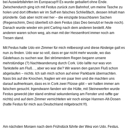
bei Auswärtsfahrten im Europacup!!! Es wurde geballert ohne Ende.
Zwischendurch ging ich mit Festus zurück zum Bahnhof, um meine Tasche zu
holen und dort öffneten wir im Suff ein falsches Schließfach, dessen Inhalt man
plünderte. Gab aber nicht viel her – die einzigste brauchbaren Sachen
(Regenschirm, Deo) überließ ich dem Festus (das Deo benutzt er heute noch).
Danach wurde wieder ein pint Carling nach dem anderen bestellt. Alle
anderen waren schon weg, als man mit der Hessenfront immer noch am
Tresen stand.
Mit Festus hatte Udo ein Zimmer für mich mitbesorgt und diese Absteige galt es
nun zu finden. Udo war so voll, dass er gar nicht mehr wusste, wo das
Gästehaus zu suchen war. Bei strömendem Regen begann unsere
mehrstündige (?) Nachtwanderung durch Cork. Udo lallte nur was von
Tankstelle am Fluß…, aber wo war die? Wir waren den ganzen Fluß schon
abgelaufen – nichts. Ich sah mich schon auf einer Parkbank übernachten.
Nass bis auf die Knochen, fragten wir ein paar Iren und die machten uns
darauf aufmerksam, dass es in Cork zwei Flüsse gibt – wir hatten immer am
falschen gesucht. Irgendwann fanden wir die Hütte, mit Steinewerfen wurde
Festus geweckt (der stand erstmal sekundenlang am Fenster und raffte gar
nichts) und auf dem Zimmer vernichteten wir noch einige Hannen-Alt-Dosen
(hatte Festus für mich aus Deutschland mitgebracht !!!).
Am nächsten Morgen nach dem Frühstück führte der Weg von Udo, Festus,