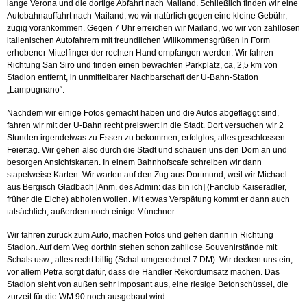
lange Verona und die dortige Abfahrt nach Mailand. Schließlich finden wir eine
Autobahnauffahrt nach Mailand, wo wir natürlich gegen eine kleine Gebühr,
zügig vorankommen. Gegen 7 Uhr erreichen wir Mailand, wo wir von zahllosen
italienischen Autofahrern mit freundlichen Willkommensgrüßen in Form
erhobener Mittelfinger der rechten Hand empfangen werden. Wir fahren
Richtung San Siro und finden einen bewachten Parkplatz, ca, 2,5 km von
Stadion entfernt, in unmittelbarer Nachbarschaft der U-Bahn-Station
„Lampugnano“.
Nachdem wir einige Fotos gemacht haben und die Autos abgeflaggt sind,
fahren wir mit der U-Bahn recht preiswert in die Stadt. Dort versuchen wir 2
Stunden irgendetwas zu Essen zu bekommen, erfolglos, alles geschlossen –
Feiertag. Wir gehen also durch die Stadt und schauen uns den Dom an und
besorgen Ansichtskarten. In einem Bahnhofscafe schreiben wir dann
stapelweise Karten. Wir warten auf den Zug aus Dortmund, weil wir Michael
aus Bergisch Gladbach [Anm. des Admin: das bin ich] (Fanclub Kaiseradler,
früher die Elche) abholen wollen. Mit etwas Verspätung kommt er dann auch
tatsächlich, außerdem noch einige Münchner.
Wir fahren zurück zum Auto, machen Fotos und gehen dann in Richtung
Stadion. Auf dem Weg dorthin stehen schon zahllose Souvenirstände mit
Schals usw., alles recht billig (Schal umgerechnet 7 DM). Wir decken uns ein,
vor allem Petra sorgt dafür, dass die Händler Rekordumsatz machen. Das
Stadion sieht von außen sehr imposant aus, eine riesige Betonschüssel, die
zurzeit für die WM 90 noch ausgebaut wird.