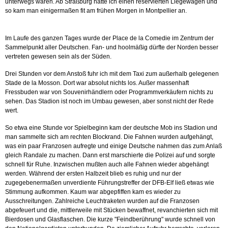
unterwegs waren. Ab Straßburg hatte ich einen reservierten Liegewagen und
so kam man einigermaßen fit am frühen Morgen in Montpellier an.
Im Laufe des ganzen Tages wurde der Place de la Comedie im Zentrum der
Sammelpunkt aller Deutschen. Fan- und hoolmäßig dürfte der Norden besser
vertreten gewesen sein als der Süden.
Drei Stunden vor dem Anstoß fuhr ich mit dem Taxi zum außerhalb gelegenen
Stade de la Mosson. Dort war absolut nichts los. Außer massenhaft
Fressbuden war von Souvenirhändlern oder Programmverkäufern nichts zu
sehen. Das Stadion ist noch im Umbau gewesen, aber sonst nicht der Rede
wert.
So etwa eine Stunde vor Spielbeginn kam der deutsche Mob ins Stadion und
man sammelte sich am rechten Blockrand. Die Fahnen wurden aufgehängt,
was ein paar Franzosen aufregte und einige Deutsche nahmen das zum Anlaß
gleich Randale zu machen. Dann erst marschierte die Polizei auf und sorgte
schnell für Ruhe. Inzwischen mußten auch alle Fahnen wieder abgehängt
werden. Während der ersten Halbzeit blieb es ruhig und nur der
zugegebenermaßen unverdiente Führungstreffer der DFB-Elf ließ etwas wie
Stimmung aufkommen. Kaum war abgepfiffen kam es wieder zu
Ausschreitungen. Zahlreiche Leuchtraketen wurden auf die Franzosen
abgefeuert und die, mittlerweile mit Stücken bewaffnet, revanchierten sich mit
Bierdosen und Glasflaschen. Die kurze "Feindberührung" wurde schnell von