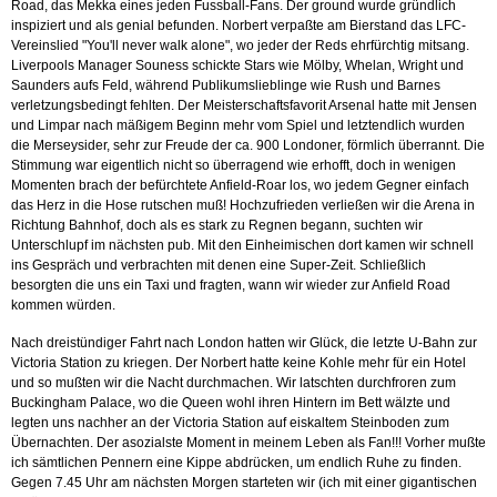
Road, das Mekka eines jeden Fussball-Fans. Der ground wurde gründlich
inspiziert und als genial befunden. Norbert verpaßte am Bierstand das LFC-
Vereinslied "You'll never walk alone", wo jeder der Reds ehrfürchtig mitsang.
Liverpools Manager Souness schickte Stars wie Mölby, Whelan, Wright und
Saunders aufs Feld, während Publikumslieblinge wie Rush und Barnes
verletzungsbedingt fehlten. Der Meisterschaftsfavorit Arsenal hatte mit Jensen
und Limpar nach mäßigem Beginn mehr vom Spiel und letztendlich wurden
die Merseysider, sehr zur Freude der ca. 900 Londoner, förmlich überrannt. Die
Stimmung war eigentlich nicht so überragend wie erhofft, doch in wenigen
Momenten brach der befürchtete Anfield-Roar los, wo jedem Gegner einfach
das Herz in die Hose rutschen muß! Hochzufrieden verließen wir die Arena in
Richtung Bahnhof, doch als es stark zu Regnen begann, suchten wir
Unterschlupf im nächsten pub. Mit den Einheimischen dort kamen wir schnell
ins Gespräch und verbrachten mit denen eine Super-Zeit. Schließlich
besorgten die uns ein Taxi und fragten, wann wir wieder zur Anfield Road
kommen würden.
Nach dreistündiger Fahrt nach London hatten wir Glück, die letzte U-Bahn zur
Victoria Station zu kriegen. Der Norbert hatte keine Kohle mehr für ein Hotel
und so mußten wir die Nacht durchmachen. Wir latschten durchfroren zum
Buckingham Palace, wo die Queen wohl ihren Hintern im Bett wälzte und
legten uns nachher an der Victoria Station auf eiskaltem Steinboden zum
Übernachten. Der asozialste Moment in meinem Leben als Fan!!! Vorher mußte
ich sämtlichen Pennern eine Kippe abdrücken, um endlich Ruhe zu finden.
Gegen 7.45 Uhr am nächsten Morgen starteten wir (ich mit einer gigantischen