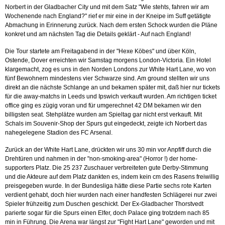
Norbert in der Gladbacher City und mit dem Satz "Wie stehts, fahren wir am
Wochenende nach England?" rief er mir eine in der Kneipe im Suff getätigte
Abmachung in Erinnerung zurück. Nach dem ersten Schock wurden die Pläne
konkret und am nächsten Tag die Details geklärt - Auf nach England!
Die Tour startete am Freitagabend in der "Hexe Köbes" und über Köln,
Ostende, Dover erreichten wir Samstag morgens London-Victoria. Ein Hotel
klargemacht, zog es uns in den Norden Londons zur White Hart Lane, wo von
fünf Bewohnern mindestens vier Schwarze sind. Am ground stellten wir uns
direkt an die nächste Schlange an und bekamen später mit, daß hier nur tickets
für die away-matchs in Leeds und Ipswich verkauft wurden. Am richtigen ticket
office ging es zügig voran und für umgerechnet 42 DM bekamen wir den
billigsten seat. Stehplätze wurden am Spieltag gar nicht erst verkauft. Mit
Schals im Souvenir-Shop der Spurs gut eingedeckt, zeigte ich Norbert das
nahegelegene Stadion des FC Arsenal.
Zurück an der White Hart Lane, drückten wir uns 30 min vor Anpfiff durch die
Drehtüren und nahmen in der "non-smoking-area" (Horror !) der home-
supporters Platz. Die 25 237 Zuschauer verbreiteten gute Derby-Stimmung
und die Akteure auf dem Platz dankten es, indem kein cm des Rasens freiwillig
preisgegeben wurde. In der Bundesliga hätte diese Partie sechs rote Karten
verdient gehabt, doch hier wurden nach einer handfesten Schlägerei nur zwei
Spieler frühzeitig zum Duschen geschickt. Der Ex-Gladbacher Thorstvedt
parierte sogar für die Spurs einen Elfer, doch Palace ging trotzdem nach 85
min in Führung. Die Arena war längst zur "Fight Hart Lane" geworden und mit