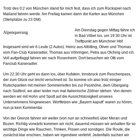
Trotz des 0:2 von München stand für mich fest, dass ich zum Rückspiel nach
Mailand fahren werde. Am Freitag kamen dann die Karten aus München
(Stehplätze zu 23 DM).
Am Dienstag gegen Mittag fahre ich
Alpenquerung
in Bad Vilbel los, um 19:30 Uhr ist
Treffpunkt am Münchner Hbf.
Insgesamt sind wir 6 Leute (2 Autos): Heinz aus Altötting, Oliver und Thomas
vom Fan-Club Kaiseradler, Thomas aus Vöhringen, Petra aus Olching und ich.
Voll aufgeflaggt fahren wir nach Rosenheim. Dort besuchen wir Otti vom
Fanclub Kaiseradler.
Um 22:30 Uhr geht es dann los, über Kufstein, Innsbruck zum Reschenpass,
der zum Glück nur leicht verschneit ist. So komme ich also trotz einiger
Rutschpartien mit meinen Sommerreifen bis zur Passhöhe, dem Übergang
nach Südtirol, wo aber leider nun mal italienische Zöllner stehen. Von denen
werden wir mit Hohn und Spott auf die Aussichtslosigkeit unseres
Unternehmens hingewiesen. Wortfetzen wie „Bayern kaputt“ waren zu hören,
nun ja kein Kommentar.
Von der Grenze fahren wir weiter (von nun an schneefrei) über Meran und
Bozen. Richtig vorwärts kommen wir nicht, dauernd müssen wir anhalten für so
wichtige Dinge wie Rauchen, Trinken, Pissen und sonstiges. Die Route, die
zunächst klar erschien, haben wir irgendwie verfehlt. Jedenfalls suchen wir