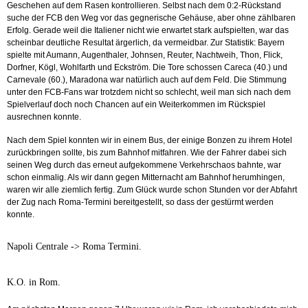
Geschehen auf dem Rasen kontrollieren. Selbst nach dem 0:2-Rückstand
suche der FCB den Weg vor das gegnerische Gehäuse, aber ohne zählbaren
Erfolg. Gerade weil die Italiener nicht wie erwartet stark aufspielten, war das
scheinbar deutliche Resultat ärgerlich, da vermeidbar. Zur Statistik: Bayern
spielte mit Aumann, Augenthaler, Johnsen, Reuter, Nachtweih, Thon, Flick,
Dorfner, Kögl, Wohlfarth und Eckström. Die Tore schossen Careca (40.) und
Carnevale (60.), Maradona war natürlich auch auf dem Feld. Die Stimmung
unter den FCB-Fans war trotzdem nicht so schlecht, weil man sich nach dem
Spielverlauf doch noch Chancen auf ein Weiterkommen im Rückspiel
ausrechnen konnte.
Nach dem Spiel konnten wir in einem Bus, der einige Bonzen zu ihrem Hotel
zurückbringen sollte, bis zum Bahnhof mitfahren. Wie der Fahrer dabei sich
seinen Weg durch das erneut aufgekommene Verkehrschaos bahnte, war
schon einmalig.
Als wir dann gegen Mitternacht am Bahnhof herumhingen,
waren wir alle ziemlich fertig. Zum Glück wurde schon Stunden vor der Abfahrt
der Zug nach Roma-Termini bereitgestellt, so dass der gestürmt werden
konnte.
Napoli Centrale -> Roma Termini.
K.O. in Rom.