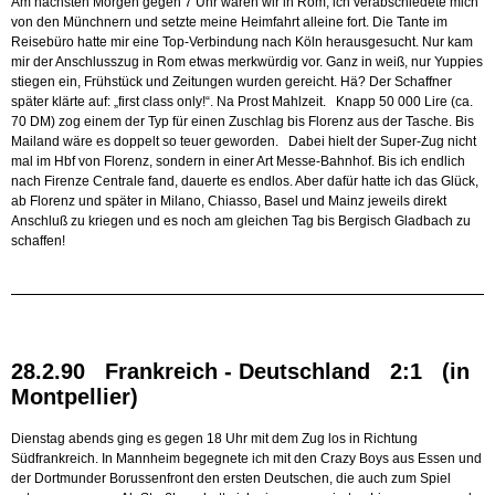
Am nächsten Morgen gegen 7 Uhr waren wir in Rom, ich verabschiedete mich
von den Münchnern und setzte meine Heimfahrt alleine fort. Die Tante im
Reisebüro hatte mir eine Top-Verbindung nach Köln herausgesucht. Nur kam
mir der Anschlusszug in Rom etwas merkwürdig vor. Ganz in weiß, nur Yuppies
stiegen ein, Frühstück und Zeitungen wurden gereicht. Hä? Der Schaffner
später klärte auf: „first class only!“. Na Prost Mahlzeit. Knapp 50 000 Lire (ca.
70 DM) zog einem der Typ für einen Zuschlag bis Florenz aus der Tasche. Bis
Mailand wäre es doppelt so teuer geworden. Dabei hielt der Super-Zug nicht
mal im Hbf von Florenz, sondern in einer Art Messe-Bahnhof. Bis ich endlich
nach Firenze Centrale fand, dauerte es endlos. Aber dafür hatte ich das Glück,
ab Florenz und später in Milano, Chiasso, Basel und Mainz jeweils direkt
Anschluß zu kriegen und es noch am gleichen Tag bis Bergisch Gladbach zu
schaffen!
28.2.90 Frankreich - Deutschland 2:1 (in
Montpellier)
Dienstag abends ging es gegen 18 Uhr mit dem Zug los in Richtung
Südfrankreich. In Mannheim begegnete ich mit den Crazy Boys aus Essen und
der Dortmunder Borussenfront den ersten Deutschen, die auch zum Spiel