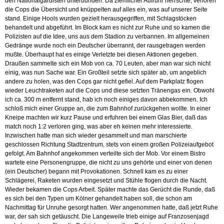
den Nationalgardisten unterbunden. Da ziemlicher Aufruhr herrschte, verloren
die Cops die Übersicht und knüppelten auf alles ein, was auf unserer Seite
stand. Einige Hools wurden gezielt herausgegriffen, mit Schlagstöcken
behandelt und abgeführt. Im Block kam es nicht zur Ruhe und so kamen die
Polizisten auf die Idee, uns aus dem Stadion zu verbannen. Im allgemeinen
Gedränge wurde noch ein Deutscher überrannt, der rausgetragen werden
mußte. Überhaupt hat es einige Verletzte bei diesen Aktionen gegeben.
Draußen sammelte sich ein Mob von ca. 70 Leuten, aber man war sich nicht
einig, was nun Sache war. Ein Großteil setzte sich später ab, um angeblich
andere zu holen, was den Cops gar nicht gefiel. Auf dem Parkplatz flogen
wieder Leuchtraketen auf die Cops und diese setzten Tränengas ein. Obwohl
ich ca. 300 m entfernt stand, hab ich noch einiges davon abbekommen. Ich
schloß mich einer Gruppe an, die zum Bahnhof zurückgehen wollte. In einer
Kneipe machten wir kurz Pause und erfuhren bei einem Glas Bier, daß das
match noch 1:2 verloren ging, was aber eh keinen mehr interessierte.
Inzwischen hatte man sich wieder gesammelt und man marschierte
geschlossen Richtung Stadtzentrum, stets von einem großen Polizeiaufgebot
gefolgt. Am Bahnhof angekommen verteilte sich der Mob. Vor einem Bistro
wartete eine Personengruppe, die nicht zu uns gehörte und einer von denen
(ein Deutscher) begann mit Provokationen. Schnell kam es zu einer
Schlägerei, Raketen wurden eingesetzt und Stühle flogen durch die Nacht.
Wieder bekamen die Cops Arbeit. Später machte das Gerücht die Runde, daß
es sich bei den Typen um Kölner gehandelt haben soll, die schon am
Nachmittag für Unruhe gesorgt hatten. Wer angenommen hatte, daß jetzt Ruhe
war, der sah sich getäuscht. Die Langeweile trieb einige auf Franzosenjagd