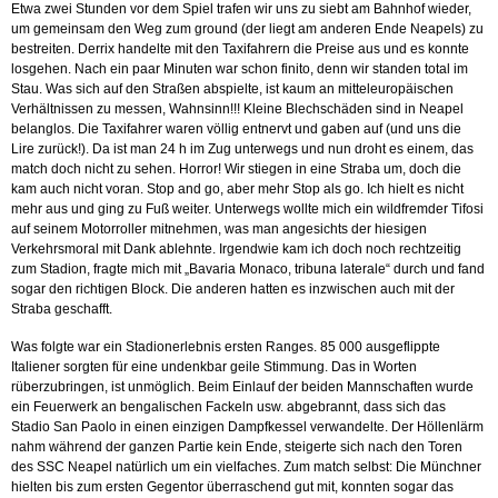
Etwa zwei Stunden vor dem Spiel trafen wir uns zu siebt am Bahnhof wieder,
um gemeinsam den Weg zum ground (der liegt am anderen Ende Neapels) zu
bestreiten. Derrix handelte mit den Taxifahrern die Preise aus und es konnte
losgehen. Nach ein paar Minuten war schon finito, denn wir standen total im
Stau. Was sich auf den Straßen abspielte, ist kaum an mitteleuropäischen
Verhältnissen zu messen, Wahnsinn!!! Kleine Blechschäden sind in Neapel
belanglos. Die Taxifahrer waren völlig entnervt und gaben auf (und uns die
Lire zurück!). Da ist man 24 h im Zug unterwegs und nun droht es einem, das
match doch nicht zu sehen. Horror! Wir stiegen in eine Straba um, doch die
kam auch nicht voran. Stop and go, aber mehr Stop als go. Ich hielt es nicht
mehr aus und ging zu Fuß weiter. Unterwegs wollte mich ein wildfremder Tifosi
auf seinem Motorroller mitnehmen, was man angesichts der hiesigen
Verkehrsmoral mit Dank ablehnte. Irgendwie kam ich doch noch rechtzeitig
zum Stadion, fragte mich mit „Bavaria Monaco, tribuna laterale“ durch und fand
sogar den richtigen Block. Die anderen hatten es inzwischen auch mit der
Straba geschafft.
Was folgte war ein Stadionerlebnis ersten Ranges. 85 000 ausgeflippte
Italiener sorgten für eine undenkbar geile Stimmung. Das in Worten
rüberzubringen, ist unmöglich. Beim Einlauf der beiden Mannschaften wurde
ein Feuerwerk an bengalischen Fackeln usw. abgebrannt, dass sich das
Stadio San Paolo in einen einzigen Dampfkessel verwandelte. Der Höllenlärm
nahm während der ganzen Partie kein Ende, steigerte sich nach den Toren
des SSC Neapel natürlich um ein vielfaches. Zum match selbst: Die Münchner
hielten bis zum ersten Gegentor überraschend gut mit, konnten sogar das