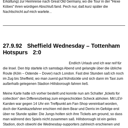
Erkältung) zur Heimreise nach Great Old Germany, wo die Tour in der "Hexe
Köbes" ihren würdigen Abschluß fand. Pech nur, daß kurz später die
Nachtschicht auf mich wartete...
27.9.92 Sheffield Wednesday – Tottenham
Hotspurs 2:0
Endlich Urlaub und ich war reif für
die Insel. Den trip startete ich samstags Abend und gelangte über die übliche
Route (Köln – Ostende – Dover) nach London. Fast drei Stunden saß ich noch
im Zug bis Sheffield, wo man zuerst gut frühstückte und sich dann im Taxi zum
außerhalb gelegenen Stadion Hillsborough fahren ließ.
Meine Karte hatte ich vorher bestellt und konnte nun am Schalter „tickets for
collection“ den Differenzbetrag zum eingeschickten Scheck abholen. Mit LEV-
Karsten war gegen 14 Uhr ein Treffpunkt am Fan-Shop vereinbart worden,
doch der Kamikazefahrer erschien mit dem Bear und Derrix im Gefolge erst
über ne Stunde später. Die Jungs holten sich ihre Tickets am ground, so dass
man während des Spiels nicht zusammen saß. Hillsborough ist ein geiles
Stadion, doch obwohl die Wednesday-supporters zahlreich erschienen und